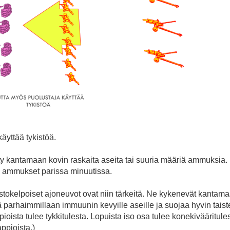
äyttää tykistöä.
 kantamaan kovin raskaita aseita tai suuria määriä ammuksia. 
ammukset parissa minuutissa.
stokelpoiset ajoneuvot ovat niin tärkeitä. Ne kykenevät kantama
ä parhaimmillaan immuunin kevyille aseille ja suojaa hyvin taist
appioista tulee tykkitulesta. Lopuista iso osa tulee konekivääritul
appioista.)