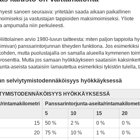
yhyesti sanoen seuraava: yritetään saada aikaan paikallinen
oimiseksi ja vastustajan tappioiden maksimoimiseksi. Yliote
 ampumalla niin perkuleesti.
ittolainen arvio 1980-luvun taitteesta: miten paljon tappioita 
oimivan) panssarintorjunnan tiheyden funktiona. Jos esimerkiksi 
ohden, mutta puolustajalla on samalla alueella kymmenen toimi
 prosenttia. Mutta jos samaan hyökkäykseen saataisiin kaksinker
nta-aseista saataisiin lamautettua esimerkiksi tykistön tulella, ta
un selviytymistodennäköisyys hyökkäyksessä
YTYMISTODENNÄKÖISYYS HYÖKKÄYKSESSÄ
rintamakilometri
Panssarintorjunta-aseita/rintamakilomet
5
10
15
20
15
50 %
2 %
0 %
0 %
20
75 %
10 %
1 %
0 %