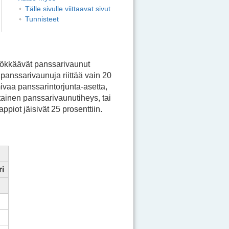
Tälle sivulle viittaavat sivut
Tunnisteet
hyökkäävät panssarivaunut
panssarivaunuja riittää vain 20
vaa panssarintorjunta-asetta,
tainen panssarivaunutiheys, tai
ppiot jäisivät 25 prosenttiin.
ri