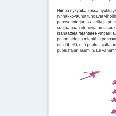
Niinpä nykyaikaisessa hyökkäyk
rynnäkkövaunut tuhoavat viholli
panssarintorjunta-aseilta ja puhd
suojaamaan eteneviä omia joukko
kranaatteja räjähtelee ympärillä
pellonlaidasta miehiä ja panssa
niin lähellä, että puolustajalla o
puolustajan asemiin. Eli vähem