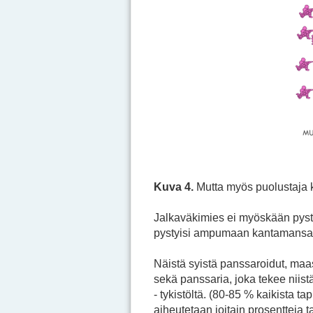
Kuva 4.
Mutta myös puolustaja k
Jalkaväkimies ei myöskään pysty
pystyisi ampumaan kantamansa 
Näistä syistä panssaroidut, maa
sekä panssaria, joka tekee niist
- tykistöltä. (80-85 % kaikista t
aiheutetaan joitain prosentteja t