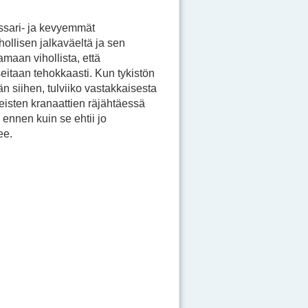
ssari- ja kevyemmät
ollisen jalkaväeltä ja sen
amaan vihollista, että
itaan tehokkaasti. Kun tykistön
n siihen, tulviiko vastakkaisesta
eisten kranaattien räjähtäessä
, ennen kuin se ehtii jo
ee.