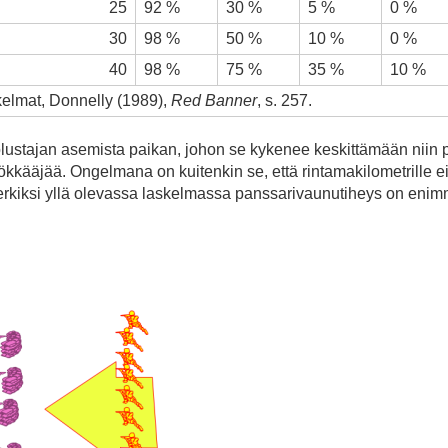
25
92 %
30 %
5 %
0 %
30
98 %
50 %
10 %
0 %
40
98 %
75 %
35 %
10 %
skelmat, Donnelly (1989),
Red Banner
, s. 257.
olustajan asemista paikan, johon se kykenee keskittämään niin pa
ökkääjää. Ongelmana on kuitenkin se, että rintamakilometrill
merkiksi yllä olevassa laskelmassa panssarivaunutiheys on enim