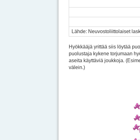
Lähde: Neuvostoliittolaiset la
Hyökkääjä yrittää siis löytää pu
puolustaja kykene torjumaan hy
aseita käyttäviä joukkoja. (Esi
välein.)