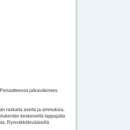
Periaatteessa jalkaväkimies
an raskaita aseita ja ammuksia,
elukentän keskeiseltä tappajalta
esta. Rynnäkkökivääreillä