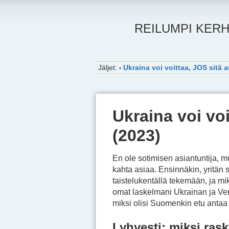
REILUMPI KERH
Jäljet:
Ukraina voi voittaa, JOS sitä 
•
Ukraina voi vo
(2023)
En ole sotimisen asiantuntija, m
kahta asiaa. Ensinnäkin, yritän s
taistelukentällä tekemään, ja mik
omat laskelmani Ukrainan ja Venä
miksi olisi Suomenkin etu antaa
Lyhyesti: miksi ras