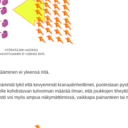
äminen ei yleensä riitä.
reämmät tykit että kevyemmät kranaatinheittimet, puolestaan 
lueelle kohdistuvan tulivoiman määrää ilman, että joukkojen tiheytt
kistö voi myös ampua näkymättömissä, vaikkapa painanteen tai 