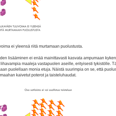
oima ei yleensä riitä murtamaan puolustusta.
yden lisääminen ei enää mainittavasti kasvata ampumaan kykene
lihavampia maaleja vastapuolen aseille, erityisesti tykistölle.
aan puolellaan monia etuja. Näistä suurimpia on se, että puolus
 maahan kaivetut poterot ja taisteluhaudat.