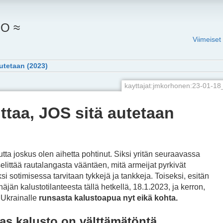
O ≈
Viimeiset
autetaan (2023)
kayttajat:jmkorhonen:23-01-18
ittaa, JOS sitä autetaan
utta joskus olen aihetta pohtinut. Siksi yritän seuraavassa
elittää rautalangasta vääntäen, mitä armeijat pyrkivät
si sotimisessa tarvitaan tykkejä ja tankkeja. Toiseksi, esitän
jän kalustotilanteesta tällä hetkellä, 18.1.2023, ja kerron,
 Ukrainalle
runsasta kalustoapua nyt eikä kohta.
kas kalusto on välttämätöntä