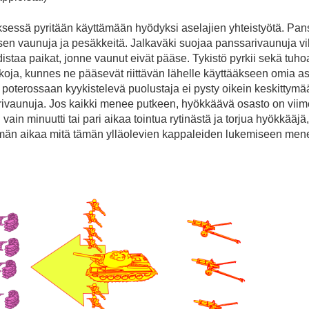
sessä pyritään käyttämään hyödyksi aselajien yhteistyötä. Pan
sen vaunuja ja pesäkkeitä. Jalkaväki suojaa panssarivaunuja vih
istaa paikat, jonne vaunut eivät pääse. Tykistö pyrkii sekä tuho
ja, kunnes ne pääsevät riittävän lähelle käyttääkseen omia ase
, poterossaan kyykistelevä puolustaja ei pysty oikein keskittymää
rivaunuja. Jos kaikki menee putkeen, hyökkäävä osasto on viim
n vain minuutti tai pari aikaa tointua rytinästä ja torjua hyökkääjä
män aikaa mitä tämän ylläolevien kappaleiden lukemiseen men