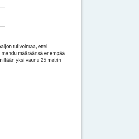
ljon tulivoimaa, ettei
e ei mahdu määräänsä enempää
millään yksi vaunu 25 metrin