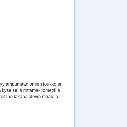
pystyy ampumaan omien joukkojen
ä kyseisellä rintamakilometrillä
metsän takana olevia maaleja.