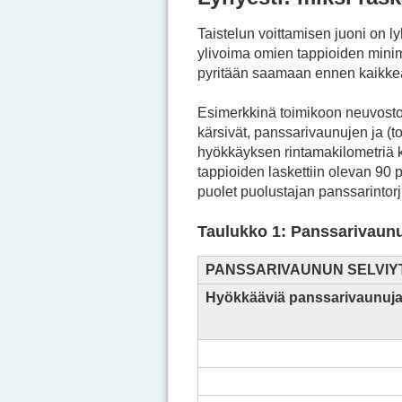
Taistelun voittamisen juoni on l
ylivoima omien tappioiden minim
pyritään saamaan ennen kaikkea
Esimerkkinä toimikoon neuvostoli
kärsivät, panssarivaunujen ja (t
hyökkäyksen rintamakilometriä k
tappioiden laskettiin olevan 90
puolet puolustajan panssarintorju
Taulukko 1: Panssarivaun
PANSSARIVAUNUN SELVI
Hyökkääviä panssarivaunuja/