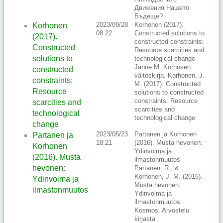
Движения Нашето
Бъдеще?
2023/09/28
Korhonen (2017).
Korhonen
08:22
Constructed solutions to
(2017).
constructed constraints:
Constructed
Resource scarcities and
solutions to
technological change
Janne M. Korhosen
constructed
väitöskirja. Korhonen, J.
constraints:
M. (2017). Constructed
Resource
solutions to constructed
constraints: Resource
scarcities and
scarcities and
technological
technological change
change
2023/05/23
Partanen ja Korhonen
Partanen ja
18:21
(2016). Musta hevonen:
Korhonen
Ydinvoima ja
(2016). Musta
ilmastonmuutos
hevonen:
Partanen, R., &
Korhonen, J. M. (2016).
Ydinvoima ja
Musta hevonen:
ilmastonmuutos
Ydinvoima ja
ilmastonmuutos.
Kosmos. Arvostelu
kirjasta