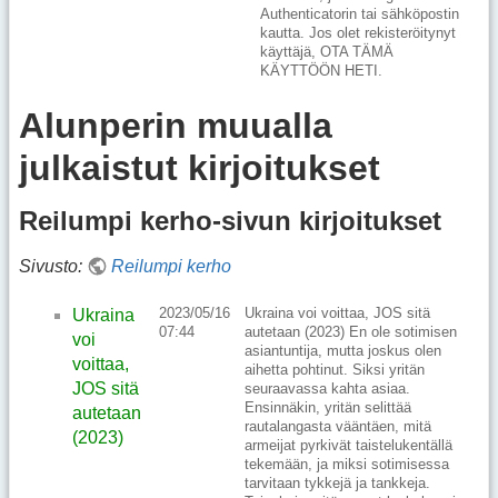
Authenticatorin tai sähköpostin
kautta. Jos olet rekisteröitynyt
käyttäjä, OTA TÄMÄ
KÄYTTÖÖN HETI.
Alunperin muualla
julkaistut kirjoitukset
Reilumpi kerho-sivun kirjoitukset
Sivusto:
Reilumpi kerho
2023/05/16
Ukraina voi voittaa, JOS sitä
Ukraina
07:44
autetaan (2023) En ole sotimisen
voi
asiantuntija, mutta joskus olen
voittaa,
aihetta pohtinut. Siksi yritän
JOS sitä
seuraavassa kahta asiaa.
Ensinnäkin, yritän selittää
autetaan
rautalangasta vääntäen, mitä
(2023)
armeijat pyrkivät taistelukentällä
tekemään, ja miksi sotimisessa
tarvitaan tykkejä ja tankkeja.