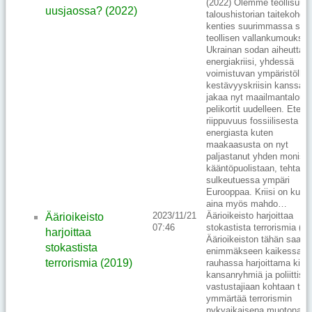
(2022) Olemme teollisuus-
uusjaossa? (2022)
taloushistorian taitekohda
kenties suurimmassa sitt
teollisen vallankumouksen
Ukrainan sodan aiheuttam
energiakriisi, yhdessä
voimistuvan ympäristöllis
kestävyyskriisin kanssa,
jakaa nyt maailmantaloud
pelikortit uudelleen. Etenk
riippuvuus fossiilisesta
energiasta kuten
maakaasusta on nyt
paljastanut yhden monista
kääntöpuolistaan, tehtaid
sulkeutuessa ympäri
Eurooppaa. Kriisi on kuite
aina myös mahdo…
2023/11/21
Äärioikeisto harjoittaa
Äärioikeisto
07:46
stokastista terrorismia (2
harjoittaa
Äärioikeiston tähän saakk
stokastista
enimmäkseen kaikessa
terrorismia (2019)
rauhassa harjoittama kiih
kansanryhmiä ja poliittisia
vastustajiaan kohtaan tuli
ymmärtää terrorismin
nykyaikaisena muotona,