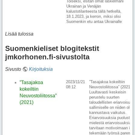
Toiseksi, esitän omat laskelmani
Ukrainan ja Venäjän
kalustotilanteesta tällä hetkellä,
18.1.2023, ja kerron, miksi olisi
Suomenkin etu antaa Ukrainalle
Lisää tulossa
Suomenkieliset blogitekstit
jmkorhonen.fi-sivustolta
Sivusto
Kirjoituksia
2023/11/21
”Tasajakoa kokeiltiin
”Tasajakoa
08:12
Neuvostoliitossa” (2021)
kokeiltiin
Luultavasti keskeisin
Neuvostoliitossa”
perustelu suurten
(2021)
taloudellisten eriarvoisuuk
sallimiselle on niiden olete
kannustava vaikutus.
Eriarvoisuuksia puolustav
mielestä eriarvoisuuksia
tarvitaan motivoimaan ihm
tekemään työnsä paremm