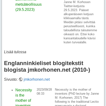
Janne M. Korhosen
metsäteollisuus
Twitter-ketjusta
(29.5.2023)
29.5.2023. Pääset
alkuperäiseen ketjuun
klikkaamalla tästä.
Meidän pitäisi selvittää
perusteellisesti, kuinka
taloudellista taloutemme
oikeasti on. Ettei koko
kansantaloudelle kävisi
kuten turvealalle.
Lisää tulossa
Englanninkieliset blogitekstit
blogista jmkorhonen.net (2010-)
Sivusto:
jmkorhonen.net
2023/09/28
Necessity is the mother of
Necessity
08:33
inventors (PhD lecture by Janne
is the
M. Korhonen, 2017) The
mother of
following is the traditional Lectio
inventors
praecursoria a doctoral