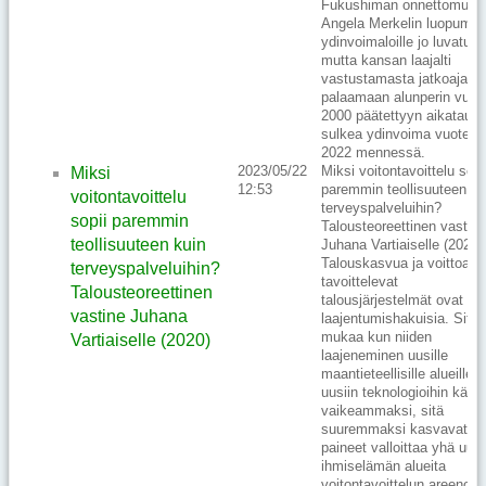
Fukushiman onnettomuus 
Angela Merkelin luopuma
ydinvoimaloille jo luvatust
mutta kansan laajalti
vastustamasta jatkoajasta
palaamaan alunperin vuo
2000 päätettyyn aikataulu
sulkea ydinvoima vuoteen
2022 mennessä.
2023/05/22
Miksi voitontavoittelu sopi
Miksi
12:53
paremmin teollisuuteen ku
voitontavoittelu
terveyspalveluihin?
sopii paremmin
Talousteoreettinen vastine
teollisuuteen kuin
Juhana Vartiaiselle (2020)
Talouskasvua ja voittoa
terveyspalveluihin?
tavoittelevat
Talousteoreettinen
talousjärjestelmät ovat ai
vastine Juhana
laajentumishakuisia. Sitä
mukaa kun niiden
Vartiaiselle (2020)
laajeneminen uusille
maantieteellisille alueille j
uusiin teknologioihin käy
vaikeammaksi, sitä
suuremmaksi kasvavat
paineet valloittaa yhä uus
ihmiselämän alueita
voitontavoittelun areenoiks