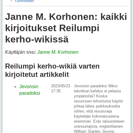
Tunnisteet
Janne M. Korhonen: kaikki
kirjoitukset Reilumpi
kerho-wikissä
Käyttäjän sivu:
Janne M. Korhonen
Reilumpi kerho-wikiä varten
kirjoitetut artikkelit
2023/05/23
Jevonsin paradoksi Miksi
Jevonsin
17:35
tekniikan kehitys ei pelasta
paradoksi
ympäristöä? Koska
resurssien tehostunut käyttö
johtaa lähes poikkeuksetta
siihen, että resursseja
käytetään kokonaisuutena
enemmän. Eräs taloustieteen
uranuurtajista, englantilainen
William Stanley Jevons,