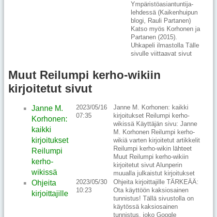
Ympäristöasiantuntija-
lehdessä (Kaikenhuipun
blogi, Rauli Partanen)
Katso myös Korhonen ja
Partanen (2015).
Uhkapeli ilmastolla Tälle
sivulle viittaavat sivut
Muut Reilumpi kerho-wikiin
kirjoitetut sivut
2023/05/16
Janne M. Korhonen: kaikki
Janne M.
07:35
kirjoitukset Reilumpi kerho-
Korhonen:
wikissä Käyttäjän sivu: Janne
kaikki
M. Korhonen Reilumpi kerho-
kirjoitukset
wikiä varten kirjoitetut artikkelit
Reilumpi kerho-wikin lähteet
Reilumpi
Muut Reilumpi kerho-wikiin
kerho-
kirjoitetut sivut Alunperin
wikissä
muualla julkaistut kirjoitukset
2023/05/30
Ohjeita kirjoittajille TÄRKEÄÄ:
Ohjeita
10:23
Ota käyttöön kaksiosainen
kirjoittajille
tunnistus! Tällä sivustolla on
käytössä kaksiosainen
tunnistus, joko Google