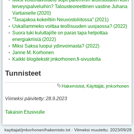
terveyspalveluihin? Talousteoreettinen vastine Juhana
Vartiaiselle (2020)
”Tasajakoa kokeiltiin Neuvostoliitossa” (2021)
Uskallammeko voittaa teollisuuden uusjaossa? (2022)
Suora tuki kuluttajille on paras tapa helpottaa
energiakriisiä (2022)
Miksi Saksa luopui ydinvoimasta? (2022)
Janne M. Korhonen
Kaikki blogitekstit jmkorhonen.fi-sivustolta
Tunnisteet
Hakemistot
,
Käyttäjät
,
jmkorhonen
Viimeksi päivitetty: 28.9.2023
Takaisin Etusivulle
kayttajat/jmkorhonen/hakemisto.txt
· Viimeksi muutettu:
2023/09/28