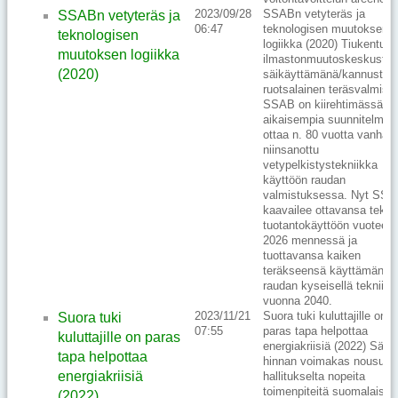
2023/09/28
SSABn vetyteräs ja
SSABn vetyteräs ja
06:47
teknologisen muutoksen
teknologisen
logiikka (2020) Tiukentun
muutoksen logiikka
ilmastonmuutoskeskustel
(2020)
säikäyttämänä/kannusta
ruotsalainen teräsvalmista
SSAB on kiirehtimässä
aikaisempia suunnitelmia
ottaa n. 80 vuotta vanha,
niinsanottu
vetypelkistystekniikka
käyttöön raudan
valmistuksessa. Nyt SS
kaavailee ottavansa tekni
tuotantokäyttöön vuoteen
2026 mennessä ja
tuottavansa kaiken
teräkseensä käyttämänsä
raudan kyseisellä tekniikal
vuonna 2040.
2023/11/21
Suora tuki kuluttajille on
Suora tuki
07:55
paras tapa helpottaa
kuluttajille on paras
energiakriisiä (2022) Säh
tapa helpottaa
hinnan voimakas nousu va
energiakriisiä
hallitukselta nopeita
toimenpiteitä suomalaiste
(2022)