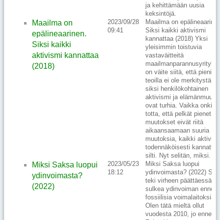
ja kehittämään uusia
keksintöjä.
2023/09/28
Maailma on epälineaarinen
Maailma on
09:41
Siksi kaikki aktivismi
epälineaarinen.
kannattaa (2018) Yksi
Siksi kaikki
yleisimmin toistuvia
aktivismi kannattaa
vastaväitteitä
maailmanparannusyrityksi
(2018)
on väite siitä, että pienillä
teoilla ei ole merkitystä ja
siksi henkilökohtainen
aktivismi ja elämänmuuto
ovat turhia. Vaikka onkin
totta, että pelkät pienet
muutokset eivät riitä
aikaansaamaan suuria
muutoksia, kaikki aktivis
todennäköisesti kannattaa
silti. Nyt selitän, miksi.
2023/05/23
Miksi Saksa luopui
Miksi Saksa luopui
18:12
ydinvoimasta? (2022) Sa
ydinvoimasta?
teki virheen päättäessään
(2022)
sulkea ydinvoiman ennen
fossiilisia voimalaitoksia.
Olen tätä mieltä ollut
vuodesta 2010, jo ennen k