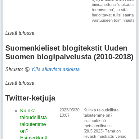
niinsanottuna “stokastise
terrorismina”, ja sitä
harjoittavat tulisi saattaa
vastuuseen toiminnastaan
Lisää tulossa
Suomenkieliset blogitekstit Uuden
Suomen blogipalvelusta (2010-2018)
Sivusto:
Y:llä alkavista asioista
Lisää tulossa
Twitter-ketjuja
2023/05/30
Kuinka taloudellista
Kuinka
10:07
taloutemme on?
taloudellista
Esimerkkinä
taloutemme
metsäteollisuus
on?
(29.5.2023) Tämä on
lievästi muokattu versio
Esimerkkinä