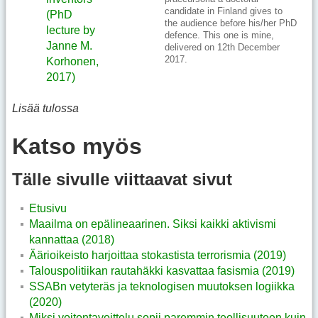
candidate in Finland gives to
(PhD
the audience before his/her PhD
lecture by
defence. This one is mine,
Janne M.
delivered on 12th December
2017.
Korhonen,
2017)
Lisää tulossa
Katso myös
Tälle sivulle viittaavat sivut
Etusivu
Maailma on epälineaarinen. Siksi kaikki aktivismi
kannattaa (2018)
Äärioikeisto harjoittaa stokastista terrorismia (2019)
Talouspolitiikan rautahäkki kasvattaa fasismia (2019)
SSABn vetyteräs ja teknologisen muutoksen logiikka
(2020)
Miksi voitontavoittelu sopii paremmin teollisuuteen kuin