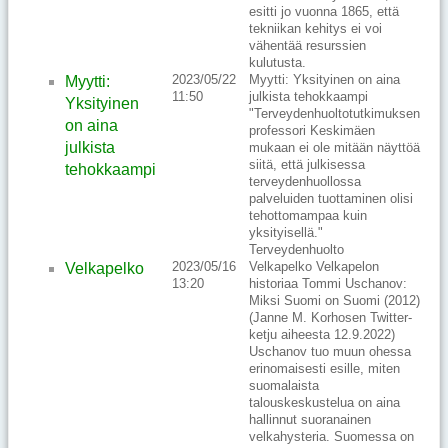
esitti jo vuonna 1865, että
tekniikan kehitys ei voi
vähentää resurssien
kulutusta.
2023/05/22
Myytti: Yksityinen on aina
Myytti:
11:50
julkista tehokkaampi
Yksityinen
"Terveydenhuoltotutkimuksen
on aina
professori Keskimäen
julkista
mukaan ei ole mitään näyttöä
siitä, että julkisessa
tehokkaampi
terveydenhuollossa
palveluiden tuottaminen olisi
tehottomampaa kuin
yksityisellä."
Terveydenhuolto
2023/05/16
Velkapelko Velkapelon
Velkapelko
13:20
historiaa Tommi Uschanov:
Miksi Suomi on Suomi (2012)
(Janne M. Korhosen Twitter-
ketju aiheesta 12.9.2022)
Uschanov tuo muun ohessa
erinomaisesti esille, miten
suomalaista
talouskeskustelua on aina
hallinnut suoranainen
velkahysteria. Suomessa on