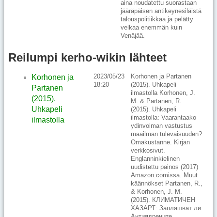
aina noudatettu suorastaan
jääräpäisen antikeynesiläistä
talouspolitiikkaa ja pelätty
velkaa enemmän kuin
Venäjää.
Reilumpi kerho-wikin lähteet
2023/05/23
Korhonen ja Partanen
Korhonen ja
18:20
(2015). Uhkapeli
Partanen
ilmastolla Korhonen, J.
(2015).
M. & Partanen, R.
Uhkapeli
(2015). Uhkapeli
ilmastolla: Vaarantaako
ilmastolla
ydinvoiman vastustus
maailman tulevaisuuden?
Omakustanne. Kirjan
verkkosivut.
Englanninkielinen
uudistettu painos (2017)
Amazon.comissa. Muut
käännökset Partanen, R.,
& Korhonen, J. M.
(2015). КЛИМАТИЧЕН
ХАЗАРТ: Заплашват ли
Антиядрените