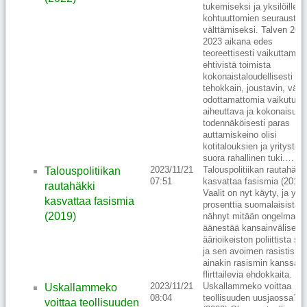
tukemiseksi ja yksilöille
kohtuuttomien seurausten
välttämiseksi. Talven 202
2023 aikana edes
teoreettisesti vaikuttamaa
ehtivistä toimista
kokonaistaloudellisesti
tehokkain, joustavin, vähi
odottamattomia vaikutuks
aiheuttava ja kokonaisuut
todennäköisesti paras
auttamiskeino olisi
kotitalouksien ja yritysten
suora rahallinen tuki.…
2023/11/21
Talouspolitiikan rautahäkk
Talouspolitiikan
07:51
kasvattaa fasismia (2019)
rautahäkki
Vaalit on nyt käyty, ja yli 
kasvattaa fasismia
prosenttia suomalaisista e
(2019)
nähnyt mitään ongelmaa
äänestää kansainvälisen
äärioikeiston poliittista sii
ja sen avoimen rasistisia t
ainakin rasismin kanssa
flirttailevia ehdokkaita.
2023/11/21
Uskallammeko voittaa
Uskallammeko
08:04
teollisuuden uusjaossa?
voittaa teollisuuden