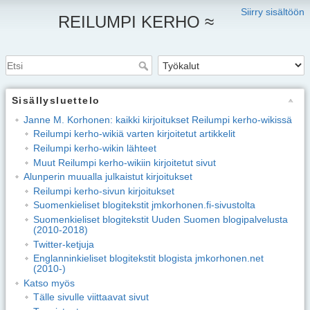
Siirry sisältöön
REILUMPI KERHO ≈
Sisällysluettelo
Janne M. Korhonen: kaikki kirjoitukset Reilumpi kerho-wikissä
Reilumpi kerho-wikiä varten kirjoitetut artikkelit
Reilumpi kerho-wikin lähteet
Muut Reilumpi kerho-wikiin kirjoitetut sivut
Alunperin muualla julkaistut kirjoitukset
Reilumpi kerho-sivun kirjoitukset
Suomenkieliset blogitekstit jmkorhonen.fi-sivustolta
Suomenkieliset blogitekstit Uuden Suomen blogipalvelusta
(2010-2018)
Twitter-ketjuja
Englanninkieliset blogitekstit blogista jmkorhonen.net
(2010-)
Katso myös
Tälle sivulle viittaavat sivut